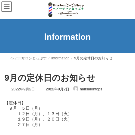
コ
ナ
ン
ビ
テ
ゲ
ン
ー
ツ
シ
Information
へ
ョ
ス
ン
キ
に
ッ
移
ヘアーサロンとっぷす
Information
9月の定休日のお知らせ
プ
動
9月の定休日のお知らせ
最
2022年9月2日
2022年9月2日
hairsalontops
終
更
【定休日】

新
　９月　５日（月）

日
　　　１２日（月）、１３日（火）

時
　　　１９日（月）、２０日（火）

:
　　　２７日（月）
