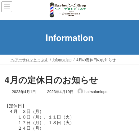
コ
ナ
ン
ビ
テ
ゲ
ン
ー
ツ
シ
Information
へ
ョ
ス
ン
キ
に
ッ
移
ヘアーサロンとっぷす
Information
4月の定休日のお知らせ
プ
動
4月の定休日のお知らせ
最
2023年4月1日
2023年4月19日
hairsalontops
終
更
【定休日】

新
　４月　３日（月）

日
　　　１０日（月）、１１日（火）

時
　　　１７日（月）、１８日（火）

:
　　　２４日（月）
