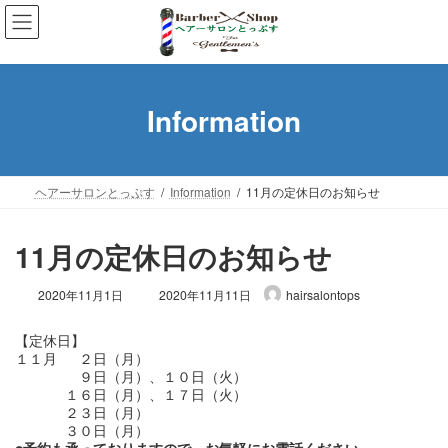
コ
ナ
ン
ビ
テ
ゲ
ン
ー
ツ
シ
Information
へ
ョ
ス
ン
キ
に
ッ
移
ヘアーサロンとっぷす
Information
11月の定休日のお知らせ
プ
動
11月の定休日のお知らせ
最
2020年11月1日
2020年11月11日
hairsalontops
終
更
【定休日】

新
１１月　 ２日（月）

日
 　　　　９日（月）、１０日（火）

時
 　　　１６日（月）、１７日（火）

:
 　　　２３日（月）
