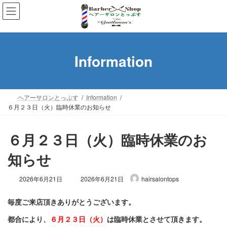
コ
ナ
ン
ビ
テ
ゲ
ン
ー
ツ
シ
Information
へ
ョ
ス
ン
キ
に
ッ
移
ヘアーサロンとっぷす
Information
プ
動
６月２３日（火）臨時休業のお知らせ
６月２３日（火）臨時休業のお
知らせ
最
2026年6月21日
2026年6月21日
hairsalontops
終
更
新
日
都合により、
６月２３日（火）
は臨時休業と
時