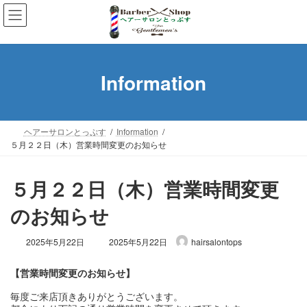
コ
ナ
ン
ビ
テ
ゲ
ン
ー
ツ
シ
Information
へ
ョ
ス
ン
キ
に
ッ
移
ヘアーサロンとっぷす
Information
プ
動
５月２２日（木）営業時間変更のお知らせ
５月２２日（木）営業時間変更
のお知らせ
最
2025年5月22日
2025年5月22日
hairsalontops
終
更
新
日
毎度ご来店頂きありがとうございます。

時