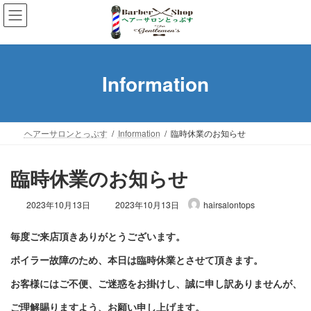
コ
ナ
ン
ビ
テ
ゲ
ン
ー
ツ
シ
Information
へ
ョ
ス
ン
キ
に
ッ
移
ヘアーサロンとっぷす
Information
臨時休業のお知らせ
プ
動
臨時休業のお知らせ
最
2023年10月13日
2023年10月13日
hairsalontops
終
更
新
日
ボイラー故障のため、本日は臨時休業と
時
: