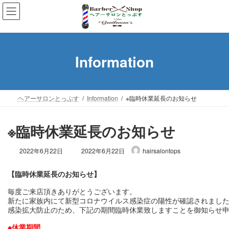
コ
ナ
ン
ビ
テ
ゲ
ン
ー
ツ
シ
Information
へ
ョ
ス
ン
キ
に
ッ
移
ヘアーサロンとっぷす
Information
※臨時休業延長のお知らせ
プ
動
※臨時休業延長のお知らせ
最
2022年6月22日
2022年6月22日
hairsalontops
終
更
【臨時休業延長のお知らせ】
新
日
毎度ご来店頂きありがとうございます。

時
新たに家族内にて新型コロナウイルス感染症の陽性が確認されました
:
感染拡大防止のため、下記の期間臨時休業致しますことを御知らせ
◆休業期間
